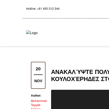
Hotline:
+61 450 312 344
20
ΑΝΑΚΑΛΎΨΤΕ ΠΟΛΥΤ
ΚΟΥΛΟΧΈΡΗΔΕΣ ΣΤ
NOV
Author:
Muhammad
Tayyab
Safwan