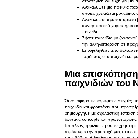
στρατηγική και τύχη για μια 
Ανακαλύψτε μια ποικιλία πα
οποίες χρειάζεται μοναδικές
Ανακαλύψτε πρωτοποριακά βί
συναρπαστικά χαρακτηριστικ
παιχνίδι.
Ζήστε παιχνίδια με ζωντανού
την αλληλεπίδραση σε πραγμα
Επωφεληθείτε από δελεαστικ
ταξίδι σας στο παιχνίδι και 
Μια επισκόπησ
παιχνιδιών του 
Όσον αφορά τις κορυφαίες στιγμές παι
παιχνίδια και φρουτάκια που προσφέρ
δημιουργηθεί με σχολαστική εστίαση 
ζωντανά concepts και πρωτοποριακά στ
Επιπλέον, η φιλική προς το χρήστη i
στρέφουμε την προσοχή μας στα επιτρ
τους βάθος. Η διαθέσιμη συλλογή υποδη