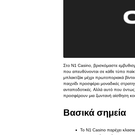
Στο
N1 Casino
, βρισκόμαστε εμβυθισμ
που απευθύνονται σε κάθε τύπο παίκτ
μπλακτζάκ μέχρι πρωτοποριακά βίντε
παιχνίδι προσφέρει μοναδικές στρατηγ
ανταποδοτικές. Αλλά αυτό που όντως κ
προσφέρουν μια ζωντανή αίσθηση κοιν
Βασικά σημεία
Το N1 Casino παρέχει κλασι