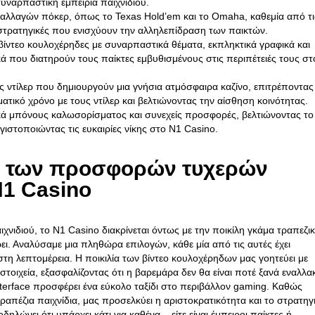
συναρπαστική εμπειρία παιχνιδιού.
ραλλαγών πόκερ, όπως το Texas Hold’em και το Omaha, καθεμία από τι
 στρατηγικές που ενισχύουν την αλληλεπίδραση των παικτών.
ντεο κουλοχέρηδες με συναρπαστικά θέματα, εκπληκτικά γραφικά και
ά που διατηρούν τους παίκτες εμβυθισμένους στις περιπέτειές τους στ
ς ντίλερ που δημιουργούν μια γνήσια ατμόσφαιρα καζίνο, επιτρέποντας
τικό χρόνο με τους ντίλερ και βελτιώνοντας την αίσθηση κοινότητας.
ά μπόνους καλωσορίσματος και συνεχείς προσφορές, βελτιώνοντας το
μεγιστοποιώντας τις ευκαιρίες νίκης στο N1 Casino.
η των προσφορών τυχερών
N1 Casino
χνιδιού, το N1 Casino διακρίνεται όντως με την ποικίλη γκάμα τραπεζι
ει. Αναλύσαμε μια πληθώρα επιλογών, κάθε μία από τις αυτές έχει
στη λεπτομέρεια. Η ποικιλία των βίντεο κουλοχέρηδων μας γοητεύει με
οιχεία, εξασφαλίζοντας ότι η βαρεμάρα δεν θα είναι ποτέ ξανά εναλλακ
nterface προσφέρει ένα εύκολο ταξίδι στο περιβάλλον gaming. Καθώς
απέζια παιχνίδια, μας προσελκύει η αριστοκρατικότητα και το στρατηγ
λώνει ότι υπάρχει κάτι για καθένα – είτε είναι έμπειροι παίκτες ή