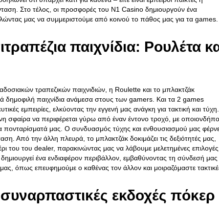
ταση. Στο τέλος, οι προσφορές του N1 Casino δημιουργούν ένα
ώντας μας να συμμεριστούμε από κοινού το πάθος μας για τα games.
τραπέζια παιχνίδια: Ρουλέτα κα
δοσιακών τραπεζικών παιχνιδιών, η Roulette και το μπλακτζάκ
κά δημοφιλή παιχνίδια ανάμεσα στους των gamers. Και τα 2 games
τικές εμπειρίες, ελκύοντας την εγγενή μας ανάγκη για τακτική και τύχη
νη σφαίρα να περιφέρεται γύρω από έναν έντονο τροχό, με οποιονδήπο
τα πονταρίσματά μας. Ο συνδυασμός τύχης και ενθουσιασμού μας φέρνε
ταση. Από την άλλη πλευρά, το μπλακτζάκ δοκιμάζει τις δεξιότητές μας,
έρι του του dealer, παρακινώντας μας να λάβουμε μελετημένες επιλογές
ς δημιουργεί ένα ενδιαφέρον περιβάλλον, εμβαθύνοντας τη σύνδεσή μας 
ύ μας, όπως επευφημούμε ο καθένας τον άλλον και μοιραζόμαστε τακτικέ
συναρπαστικές εκδοχές πόκερ