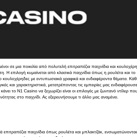
ένοι σε μια ποικιλία από πολυτελή επιτραπέζια παιχνίδια και κουλοχέρ
η. Η επιλογή κυμαίνεται από κλασικά παιχνίδια όπως η ρουλέτα και το
ο κουλοχέρηδες με εντυπωσιακά γραφικά και ενδιαφέροντα θέματα. Κάθ
ικές και χαρακτηριστικά, μετατρέποντας τις εμπειρίες μας ενδιαφέρουσε
άνει το N1 Casino να ξεχωρίζει είναι οι επιλογές με ζωντανό ντίλερ πο
ότητας στο παιχνίδι. Ας εξερευνήσουμε τι άλλο μας αναμένει.
κά επιτραπέζια παιχνίδια όπως ρουλέτα και μπλακτζάκ, ενσωματώνοντα